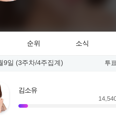
순위
소식
월9일 (3주차/4주집계)
투표
김소유
14,54