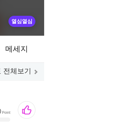
열심열심
메세지
 전체보기
0
Point