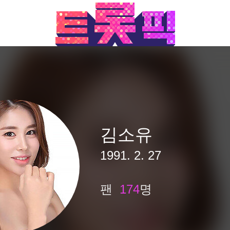
김소유
1991. 2. 27
팬
174
명