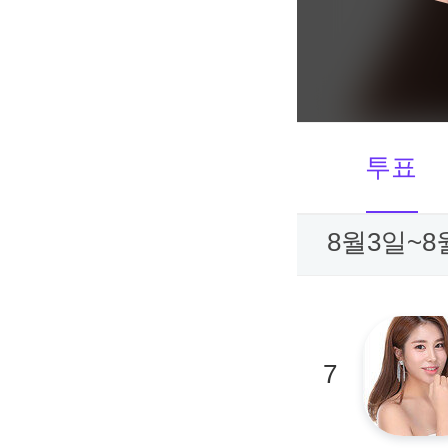
투표
8월3일~8
7