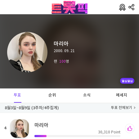
마리아
2000. 09. 21
팬
100
명
열심열심
투표
순위
소식
메세지
8월3일~8월9일 (3주차/4주집계)
투표 전체보기
마리아
4
30,310
Point