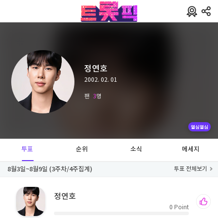
정연호
2002. 02. 01
팬
3
명
열심열심
투표
순위
소식
메세지
8월3일~8월9일 (3주차/4주집계)
투표 전체보기
정연호
0
Point