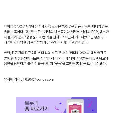
타이틀곡 ‘꽃등’과 ‘흥!’을 소개한 정동원은 “‘꽃등’은 슬픈 가사에 미디엄 템포
발라드 곡이다. ‘흥!’은 트로트 기반의 댄스곡이다. 앨범에 힙합과 EDM, 댄스가
다 들어가 있다. ‘정동원이 저런 곡을 낸다고?’하면서 의아해했으면 좋겠다고
생각해서 다양한 장르를 앨범에 담으려 노력했다”고 강조했다.
한편, 정동원의 정규 2집 ‘키다리의 선물’은 소설 ‘키다리 아저씨’에서 영감을
받아 팬과 정동원이 서로에게 ‘키다리 아저씨’가 되어 주고받는 따뜻한 위로와
응원을 담았다. 더블 타이틀곡 ‘흥!’과 ‘꽃등’을 포함해 총 14곡으로 구성됐다.
유지혜 기자 yjh0304@donga.com