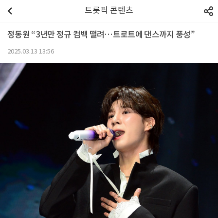
트롯픽 콘텐츠
정동원 “3년만 정규 컴백 떨려…트로트에 댄스까지 풍성”
2025.03.13 13:56