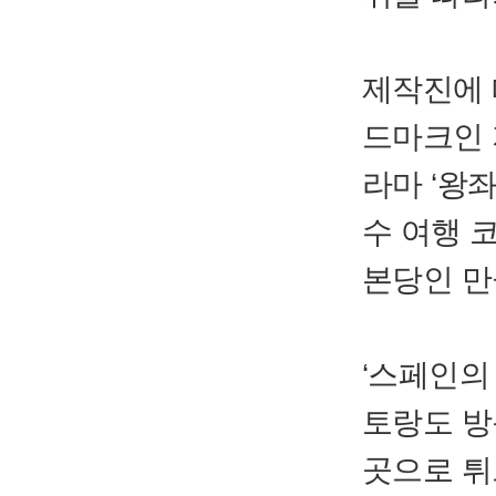
제작진에 
드마크인 
라마 ‘왕
수 여행 
본당인 만
‘스페인의
토랑도 방
곳으로 튀