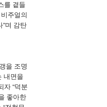
스를 곁들
한 비주얼의
다”며 감탄
고갱을 조명
는 내면을
되자 “덕분
갱을 좋아한