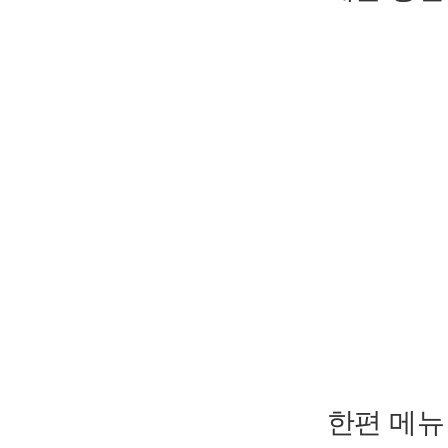
한편 메뉴