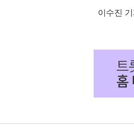
이수진 기자 