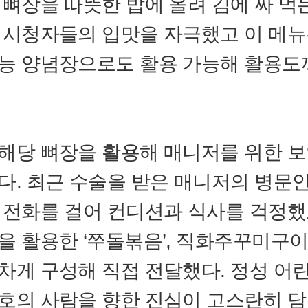
 뼈장을 따뜻한 밥에 올려 김에 싸 먹
 시청자들의 입맛을 자극했고 이 메뉴
능 양념장으로도 활용 가능해 활용도
해당 뼈장을 활용해 매니저를 위한 
다. 최근 수술을 받은 매니저의 병문
 전화를 걸어 컨디션과 식사를 걱정했
을 활용한 ‘쭈돌볶음’, 직화주꾸미구이,
차게 구성해 직접 전달했다. 정성 어
호의 사람을 향한 진심이 고스란히 담