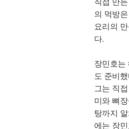
직접 만든
의 먹방은
요리의 만
다.
장민호는 
도 준비했
그는 직접
미와 뼈장
탕까지 알
에는 장민