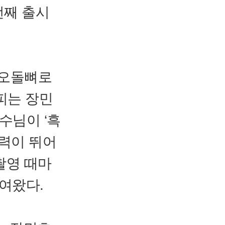
번째 출시
 오돌뼈로
피는 장민
수님이 ‘흑
력이 뛰어
촬영 때마
여왔다.