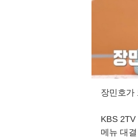
장민호가 
KBS 2T
메뉴 대결