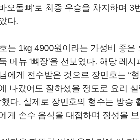
바오돌뼈’로 최종 우승을 차지하며 3
았다.
호는 1kg 4900원이라는 가성비 좋은
둑 메뉴 ‘뼈장’을 선보였다. 해당 레시
님에게 전수받은 것으로 장민호는 “형
에 나갔어도 잘하셨을 정도로 요리 실
말했다. 실제로 장민호의 형수는 방송 
에게 손수 음식을 대접하며 정성을 보