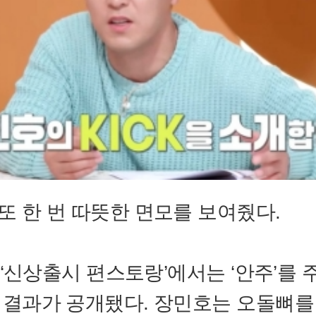
또 한 번 따뜻한 면모를 보여줬다.
V ‘신상출시 편스토랑’에서는 ‘안주’를 
 결과가 공개됐다. 장민호는 오돌뼈를