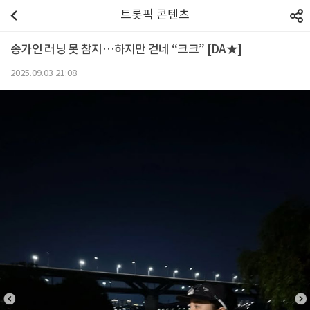
트롯픽 콘텐츠
송가인 러닝 못 참지…하지만 걷네 “크크” [DA★]
2025.09.03 21:08