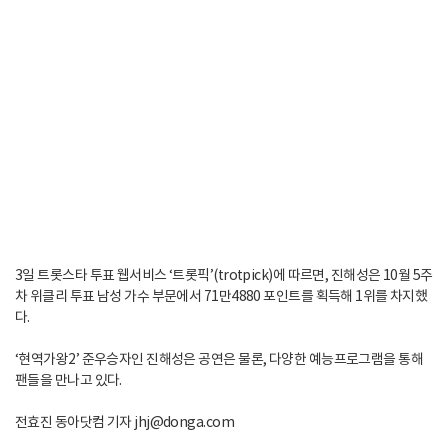
3일 트롯스타 투표 웹서비스 ‘트롯픽’(trotpick)에 따르면, 진해성은 10월 5주
차 위클리 투표 남성 가수 부문에서 71만4880 포인트를 획득해 1위를 차지했
다.
‘현역가왕2’ 준우승자인 진해성은 공연은 물론, 다양한 예능프로그램을 통해
팬들을 만나고 있다.
전효진 동아닷컴 기자 jhj@donga.com