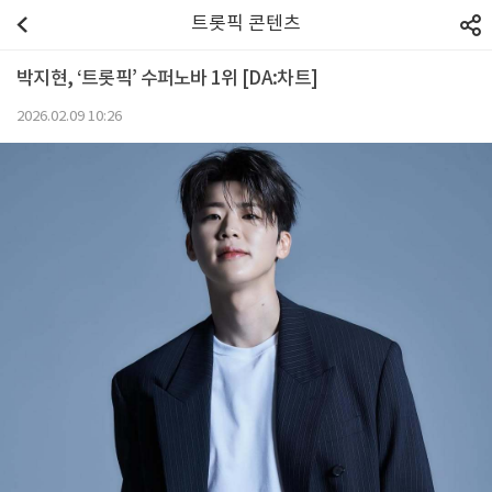
트롯픽 콘텐츠
박지현, ‘트롯픽’ 수퍼노바 1위 [DA:차트]
2026.02.09 10:26