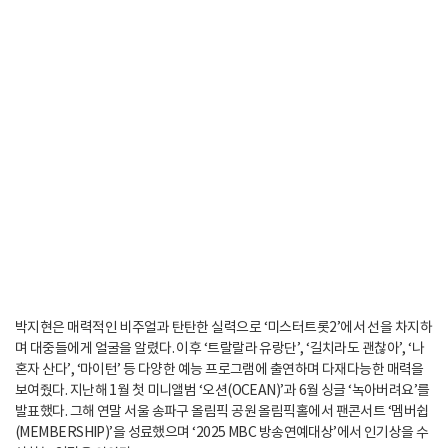
박지현은 매력적인 비주얼과 탄탄한 실력으로 ‘미스터트롯2’에서 선을 차지하
며 대중들에게 얼굴을 알렸다. 이후 ‘트랄랄라 유랑단’, ‘길치라도 괜찮아’, ‘나
혼자 산다’, ‘마이턴’ 등 다양한 예능 프로그램에 출연하며 다재다능한 매력을
보여줬다. 지난해 1월 첫 미니앨범 ‘오션(OCEAN)’과 6월 싱글 ‘녹아버려요’를
발표했다. 그해 연말 서울 송파구 올림픽 공원 올림픽홀에서 팬콘서트 ‘멤버쉽
(MEMBERSHIP)’을 성료했으며 ‘2025 MBC 방송연예대상’에서 인기상을 수