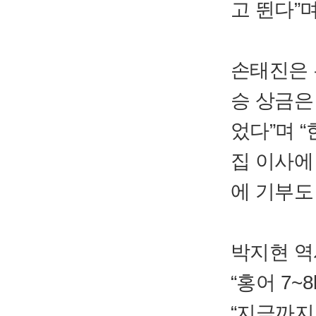
고 뛴다”
손태진은 
승 상금은 
었다”며 
집 이사에
에 기부도
박지현 역
“홍어 7~
“지금까지 