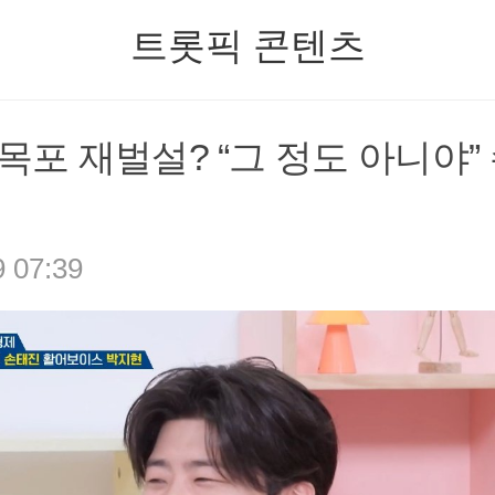
트롯픽 콘텐츠
목포 재벌설? “그 정도 아니야” 
9 07:39