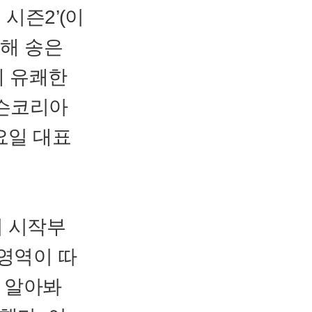
 시즌2’(이
연해 송은
께 유쾌한
닐슨코리아
요일 대표
며 시작부
 영역이 따
 알아봐