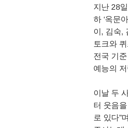
지난 28일
하 ‘옥문
이, 김숙
토크와 퀴
전국 기준
예능의 저
이날 두 
터 웃음을
로 있다”