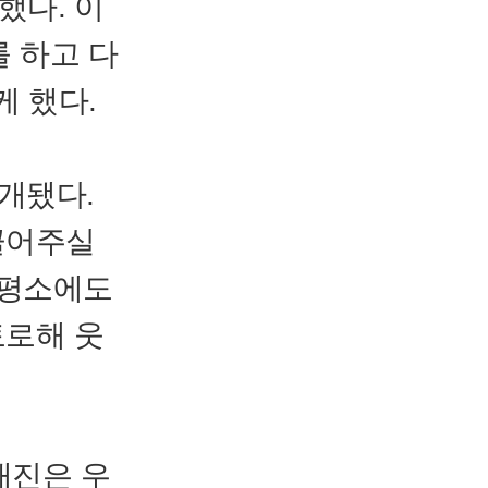
했다. 이
를 하고 다
케 했다.
개됐다.
끌어주실
“평소에도
토로해 웃
태진은 우