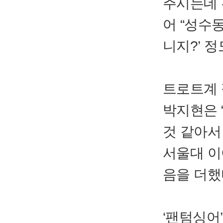
주시는데 
어 “성수
니지?’ 
트로트계 
박지현은 
것 같아서
서울대 이
음을 더했
‘팬텀싱어