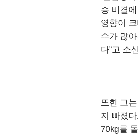
승 비결에
영향이 크
수가 많아
다”고 소
또한 그는
지 빠졌다
70kg를