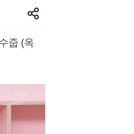
수줍 (옥