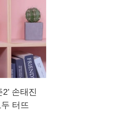
2’ 손태진
모두 터뜨