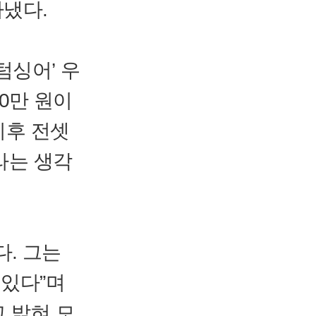
아냈다.
텀싱어’ 우
00만 원이
이후 전셋
라는 생각
. 그는
 있다”며
고 밝혀 모