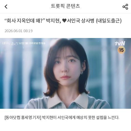
트롯픽 콘텐츠
“회사 지옥인데 왜?” 박지현, ♥서인국 상사병 (내일도출근)
2026.06.01 08:19
[동아닷컴 홍세영 기자] 박지현이 서인국에게 예상치 못한 설렘을 느낀다.