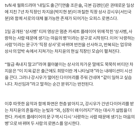
tvN 새 월화드라마 ‘내일도 출근!’(연출 조은솔, 극본 김경민)은 권태로운 일상
에 지친 7년 차 직장인 차지윤(박지현 분)이 까칠한 직장 상사 강시우(서인국
분)와 함께 서로의 대체 불가능한 존재가 되어가는 오피스 로맨스다.
1일 공개된 ‘상사병’ 티저 영상은 멈춘 카세트 플레이어 위에 적힌 ‘상사병, 사
랑하는 사람 때문에 생기는 마음의 병’이라는 문구로 시작된다. 이어 ‘사랑하는
사람’이라는 문구가 ‘직장 상사’로 바뀌며 반전을 선사하고, 반복되는 업무와
상사의 압박 속에서 지쳐가는 차지윤의 현실 직장인 모습이 펼쳐진다.
“월급 축내지 말고!”라며 몰아붙이는 상사의 차가운 말에도 묵묵히 버티던 차
지윤은 “이 지옥 같은 출근에도 희망이란 게 나타날까”라는 내레이션이 시선
을 끈다. 그러나 강시우가 떨어진 다이어리를 주워 건네며 “같이 일하고 싶습
니다. 차선임과”라고 말하는 순간 분위기는 반전된다.
이후 따뜻한 음악과 함께 화면은 한층 밝아지고, 강시우가 건넨 다이어리를 받
는 차지윤의 흔들리는 눈빛과 “와, 심장이 왜 이러지?”라는 대사가 설렘을 더
한다. 카세트 플레이어의 문구 역시 다시 ‘사랑하는 사람 때문에 생기는 마음의
병’으로 바뀌며 두 사람의 로맨스를 암시한다.