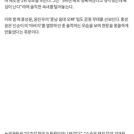
며 새로운 1위 후보를 노린다. 그는 “5위만 해도 행복하겠다고 생각했는데 욕
심이 난다”라며 솔직한 속내를 털어놓는다.
이와 함께 홍성윤, 윤진우의 ‘훈남 음대 오빠’ 팀도 감동 무대를 선보인다. 홍성
윤은 인순이의 ‘아버지’를 열창하던 중 울컥하는 모습을 보여 현장을 뭉클하게
만들었다는 후문이다.
누리꾼들은 “이호섭 작곡가 등장이라니 반갑다”, “스승과 제자 무대 기대된