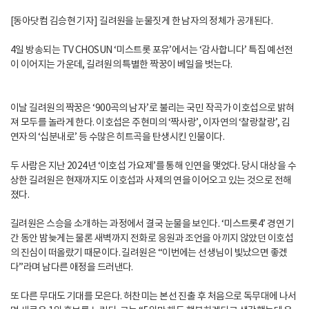
[동아닷컴 김승현 기자] 길려원을 눈물짓게 한 남자의 정체가 공개된다.
4일 방송되는 TV CHOSUN ‘미스트롯 포유’에서는 ‘감사합니다’ 특집 예선전
이 이어지는 가운데, 길려원의 특별한 짝꿍이 베일을 벗는다.
이날 길려원의 짝꿍은 ‘900곡의 남자’로 불리는 국민 작곡가 이호섭으로 밝혀
져 모두를 놀라게 한다. 이호섭은 주현미의 ‘짝사랑’, 이자연의 ‘찰랑찰랑’, 김
연자의 ‘십분내로’ 등 수많은 히트곡을 탄생시킨 인물이다.
두 사람은 지난 2024년 ‘이호섭 가요제’를 통해 인연을 맺었다. 당시 대상을 수
상한 길려원은 현재까지도 이호섭과 사제의 연을 이어오고 있는 것으로 전해
졌다.
길려원은 스승을 소개하는 과정에서 결국 눈물을 보인다. ‘미스트롯4’ 경연 기
간 동안 밤늦게는 물론 새벽까지 전화로 응원과 조언을 아끼지 않았던 이호섭
의 진심이 떠올랐기 때문이다. 길려원은 “이번에는 선생님이 빛났으면 좋겠
다”라며 남다른 애정을 드러낸다.
또 다른 무대도 기대를 모은다. 허찬미는 본선 진출 후 처음으로 독무대에 나서