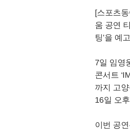
[스포츠동
움 공연 
팅’을 예
7일 임영
콘서트 ‘IM
까지 고양
16일 오후
이번 공연