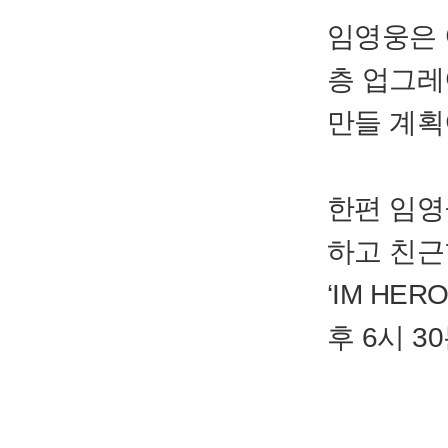
임영웅은 
층 업그레
만들 계획
한편 임영
하고 친근
‘IM HER
후 6시 