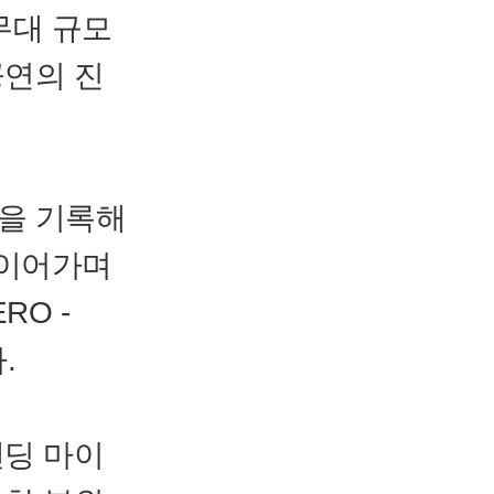
무대 규모
공연의 진
쟁을 기록해
 이어가며
RO -
.
탠딩 마이