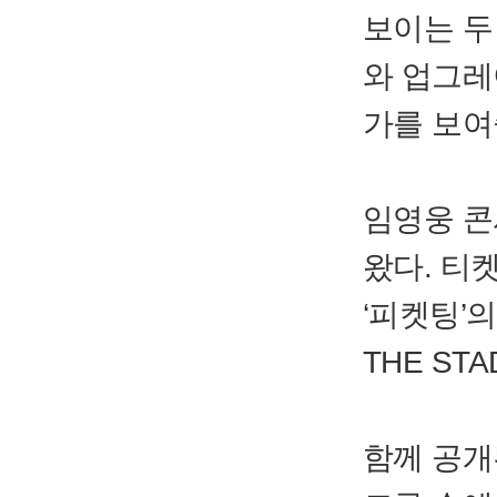
보이는 두
와 업그레
가를 보여
임영웅 콘
왔다. 티
‘피켓팅’의
THE ST
함께 공개