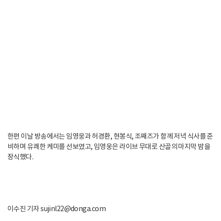
한편 이날 방송에서는 임영웅과 허경환, 현봉식, 조째즈가 함께 저녁 식사를 준
비하며 유쾌한 케미를 선보였고, 임영웅은 라이브 무대로 산골의 마지막 밤을
장식했다.
이수진 기자 sujinl22@donga.com