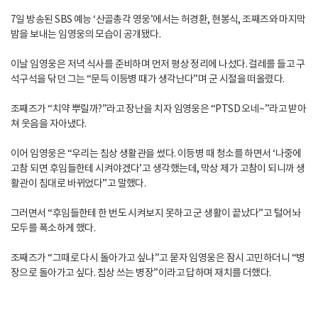
7일 방송된 SBS 예능 ‘산골총각 영웅’에서는 허경환, 현봉식, 조째즈와 마지막
밤을 보내는 임영웅의 모습이 공개됐다.
이날 임영웅은 저녁 식사를 준비하며 먼저 평상 정리에 나섰다. 걸레를 들고 구
석구석을 닦던 그는 “문득 이등병 때가 생각난다”며 군 시절을 떠올렸다.
조째즈가 “치약 뿌릴까?”라고 장난을 치자 임영웅은 “PTSD 오네~”라고 받아
쳐 웃음을 자아냈다.
이어 임영웅은 “우리는 침상 생활관을 썼다. 이등병 때 청소를 하면서 ‘나중에
고참 되면 후임들한테 시켜야겠다’고 생각했는데, 막상 제가 고참이 되니까 생
활관이 침대로 바뀌었다”고 말했다.
그러면서 “후임들한테 한 번도 시켜보지 못하고 군 생활이 끝났다”고 털어놔
모두를 폭소하게 했다.
조째즈가 “그때로 다시 돌아가고 싶냐”고 묻자 임영웅은 잠시 고민하더니 “병
장으로 돌아가고 싶다. 침상 쓰는 병장”이라고 답하며 재치를 더했다.