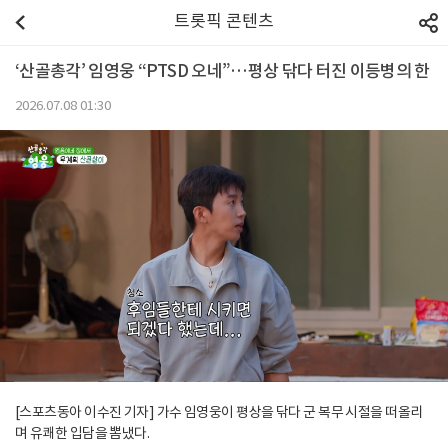
트롯픽 콘텐츠
‘산골총각’ 임영웅 “PTSD 오네”…평상 닦다 터진 이등병의 한
2026.07.08 01:30
[스포츠동아 이수진 기자] 가수 임영웅이 평상을 닦다 군 복무 시절을 떠올리
며 유쾌한 입담을 뽐냈다.