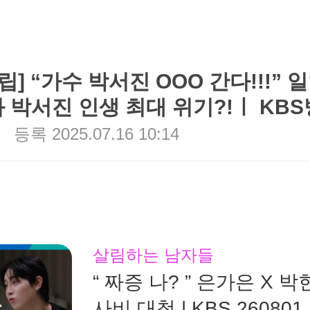
립] “가수 박서진 OOO 간다!!!” 
 박서진 인생 최대 위기?!ㅣ KB
등록
2025.07.16 10:14
살림하는 남자들
“ 짜증 나? ” 은가은 X 
사비 대첩 | KBS 26080