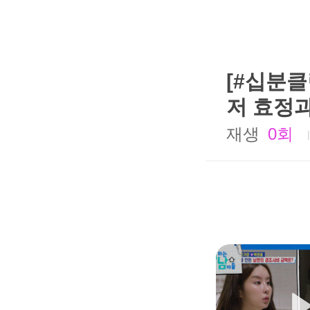
[#십분클
저 효정과
재생
0회
|