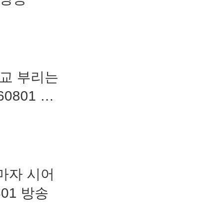
애교 부리는
60801 방
마자 시어
801 방송