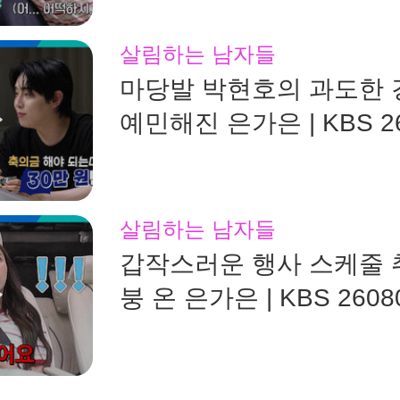
살림하는 남자들
마당발 박현호의 과도한
예민해진 은가은 | KBS 26
송
살림하는 남자들
갑작스러운 행사 스케줄 
붕 온 은가은 | KBS 260