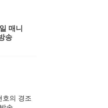
일일 매니
S방송
박현호의 경조
1 방송