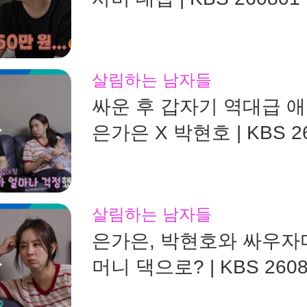
살림하는 남자들
싸운 후 갑자기 역대급 
은가은 X 박현호 | KBS 2
송
살림하는 남자들
은가은, 박현호와 싸우자
머니 댁으로? | KBS 260