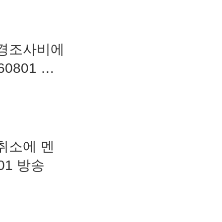
 경조사비에
0801 방
취소에 멘
801 방송