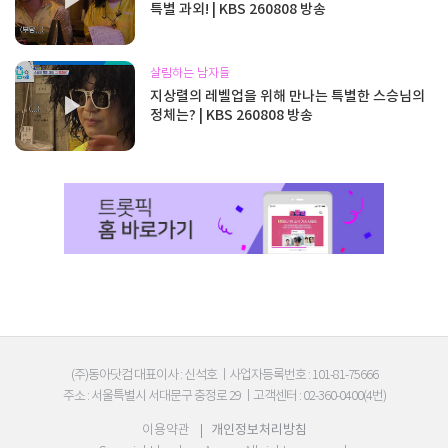
특별 과외! | KBS 260808 방송
살림하는 남자들
지상렬의 레벨업을 위해 만나는 특별한 스승님의
정체는? | KBS 260808 방송
(주)동아닷컴 대표이사 : 신석호
|
사업자등록번호 : 101-81-75666
주소 : 서울특별시 서대문구 충정로 29
|
고객센터 : 02-360-0400(4번)
이용약관
|
개인정보처리방침