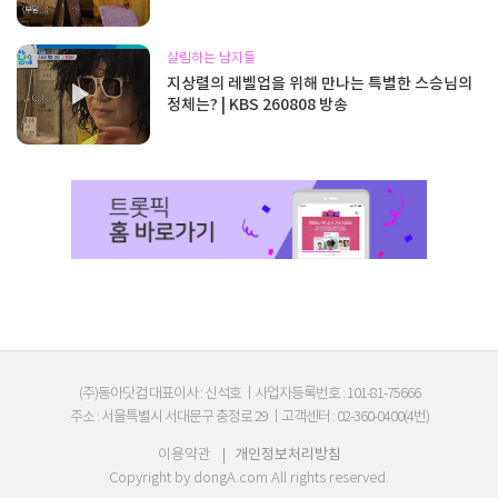
살림하는 남자들
지상렬의 레벨업을 위해 만나는 특별한 스승님의
정체는? | KBS 260808 방송
(주)동아닷컴 대표이사 : 신석호
|
사업자등록번호 : 101-81-75666
주소 : 서울특별시 서대문구 충정로 29
|
고객센터 : 02-360-0400(4번)
이용약관
|
개인정보처리방침
Copyright by
dongA.com
All rights reserved.