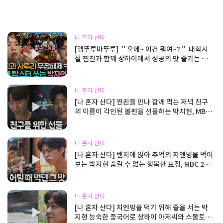
나 혼자 산다
[엠뚜루마뚜루] ＂오메~ 이건 뭐여~?＂ 대학시
절 찐친과 함께 상하이에서 성공의 맛 즐기는 박
지현 | #박지현 MBC260731방송
나 혼자 산다
[나 혼자 산다] 찐친을 만나 함께 먹는 저녁 친구
의 이름이 각인된 볼펜을 선물하는 박지현, MBC
260731 방송
나 혼자 산다
[나 혼자 산다] 벤치에 앉아 추억의 지엔빙을 먹어
보는 박지현 숨길 수 없는 행복한 표정, MBC 260
731 방송
나 혼자 산다
[나 혼자 산다] 지엔빙을 먹기 위해 줄을 서는 박
지현 능숙한 중국어로 상하이 아저씨와 스몰토