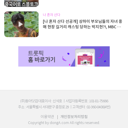
크, MBC 260731 방송
나 혼자 산다
[나 혼자 산다 선공개] 상하이 부모님들의 자녀 중
매 현장 길거리 캐스팅 당하는 박지현?!, MBC 26
0731 방송
(주)동아닷컴 대표이사 : 신석호
|
사업자등록번호 : 101-81-75666
주소 : 서울특별시 서대문구 충정로 29
|
고객센터 : 02-360-0400(4번)
이용약관
|
개인정보처리방침
Copyright by
dongA.com
All rights reserved.