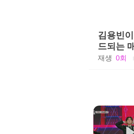
김용빈이
드되는 매직
재생
0회
|