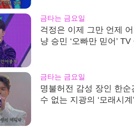
금타는 금요일
걱정은 이제 그만‍️ 언제 
냥 승민 ‘오빠만 믿어’ TV
260807 방송
금타는 금요일
명불허전 감성 장인 한순
수 없는 지광의 ‘모래시계’
CHOSUN 260807 방송