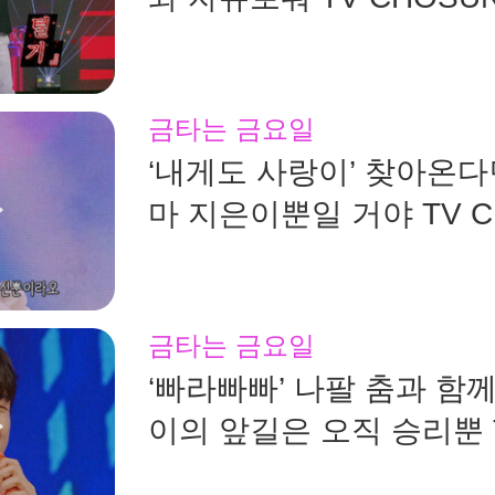
방송
금타는 금요일
‘내게도 사랑이’ 찾아온다
마 지은이뿐일 거야 TV C
260807 방송
금타는 금요일
‘빠라빠빠’ 나팔 춤과 함
이의 앞길은 오직 승리뿐 
CHOSUN 260807 방송