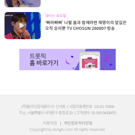
금타는 금요일
‘빠라빠빠’ 나팔 춤과 함께라면 재명이의 앞길은
오직 승리뿐 TV CHOSUN 260807 방송
(주)동아닷컴 대표이사 : 신석호
|
사업자등록번호 : 101-81-75666
주소 : 서울특별시 서대문구 충정로 29
|
고객센터 : 02-360-0400(4번)
이용약관
|
개인정보처리방침
Copyright by
dongA.com
All rights reserved.