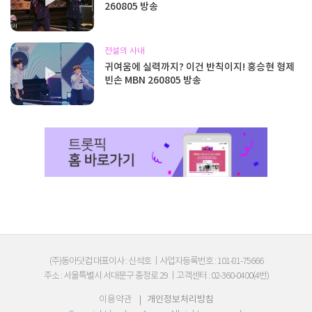
260805 방송
전설의 사내
귀여움에 실력까지? 이건 반칙이지! 홍승현 형제
빈손 MBN 260805 방송
(주)동아닷컴 대표이사 : 신석호
|
사업자등록번호 : 101-81-75666
주소 : 서울특별시 서대문구 충정로 29
|
고객센터 : 02-360-0400(4번)
이용약관
|
개인정보처리방침