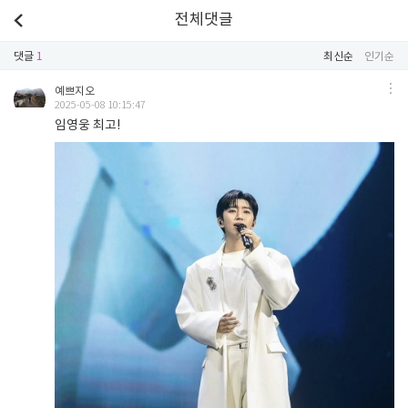
전체댓글
댓글
1
최신순
인기순
예쁘지오
2025-05-08 10:15:47
임영웅 최고!