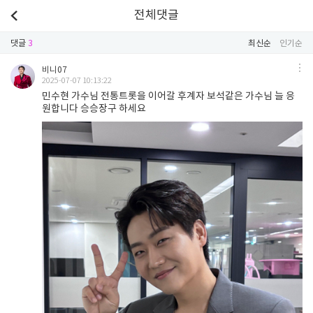
전체댓글
댓글
3
최신순
인기순
비니07
2025-07-07 10:13:22
민수현 가수님 전통트롯을 이어갈 후계자 보석같은 가수님 늘 응
원합니다 승승장구 하세요