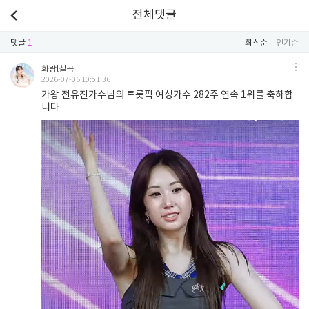
전체댓글
댓글
1
최신순
인기순
화랑l칠곡
2026-07-06 10:51:36
가왕 전유진가수님의 트롯픽 여성가수 282주 연속 1위를 축하합
니다