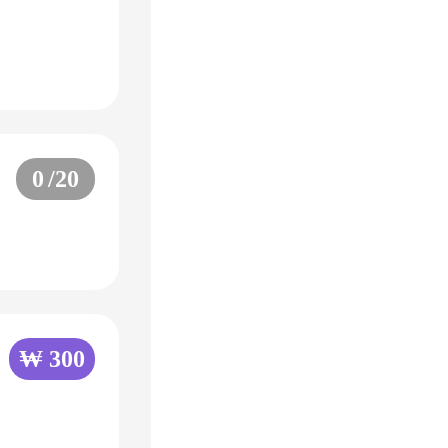
0
/20
₩ 300