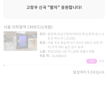
고정우 신곡 "팔자" 응원합니다!
서울 지하철역 CM보드(1개월)
위치 :
합정역/강남구청역/여의도역/논현역 등 5~8
호선 역사 中 1곳(2면)
특징 :
서울 주요 환승역사가 있는5~8호선 내에 위
치/가격 대비 높은 광고 효과
노출 :
영상(20초) 1일 약 120회 송출/1개월
목표 픽 :
10,000pick
종료
1%
달성까지
9,843
pick