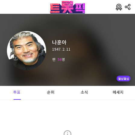
나훈아
1947. 2. 11
팬
56
명
열심열심
투표
순위
소식
메세지