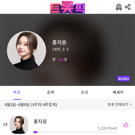
홍지윤
1995. 3. 3
팬
161
명
열심열심
투표
순위
소식
메세지
8월3일~8월9일 (3주차/4주집계)
투표 전체보기
홍지윤
18
7,220
Point