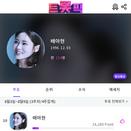
배아현
1996. 12. 03
팬
154
명
열심열심
투표
순위
소식
메세지
8월3일~8월9일 (3주차/4주집계)
투표 전체보기
배아현
10
16,280
Point