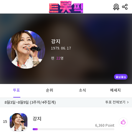
강지
1979. 06. 17
팬
22
명
열심열심
투표
순위
소식
메세지
8월3일~8월9일 (3주차/4주집계)
투표 전체보기
강지
15
6,360
Point