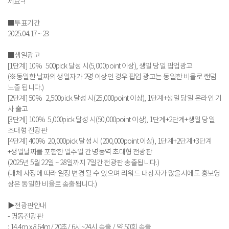
세요~!
■투표기간
2025.04.17 ~ 23
■생일광고
[1단계] 10% 500pick 달성 시(5,000point 이상), 생일 당일 팝업광고
(※동일한 날짜의 생일자가 2명 이상인 경우 팝업 광고는 동일한 비율로 랜덤
노출 됩니다.)
[2단계] 50% 2,500pick 달성 시(25,000point 이상), 1단계+생일 당일 온라인 기
사 출고
[3단계] 100% 5,000pick 달성 시(50,000point 이상), 1단계+2단계+생일 당일
초대형 전광판
[4단계] 400% 20,000pick 달성 시 (200,000point 이상), 1단계+2단계+3단계
+생일날짜를 포함한 일주일 간 명동역 초대형 전광판
(2025년 5월 22일 ~ 28일까지 7일간 전광판 송출됩니다.)
(매체 사정에 따라 일정 변경 될 수 있으며 리워드 대상자가 많을시에도 홍보영
상은 동일한 비율로 송출됩니다.)
▶전광판안내
- 명동전광판
: 14.4m x 8.64m/ 20초/ 6시~24시 송출 / 약 50회 송출