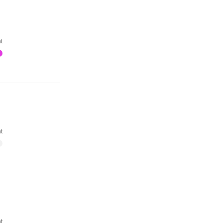
t
t
t