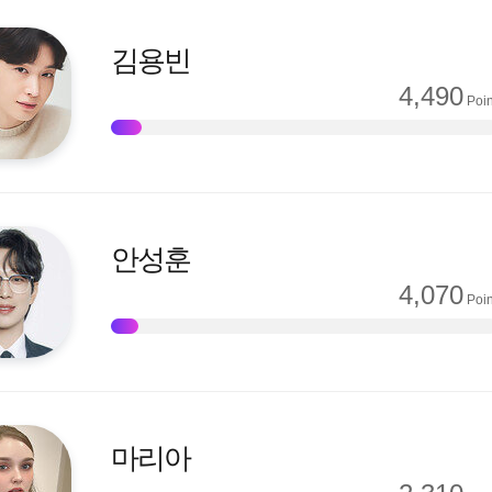
김용빈
4,490
Poin
안성훈
4,070
Poin
마리아