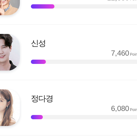
신성
7,460
Poin
정다경
6,080
Poin