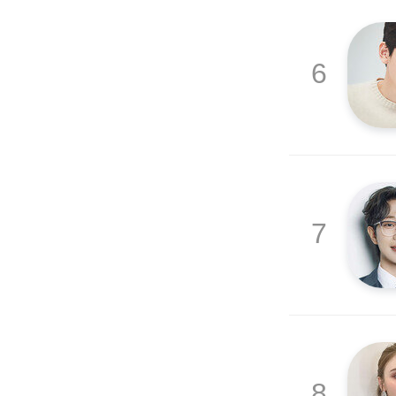
6
7
8