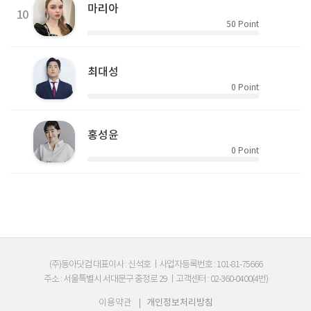
마리아
10
50
Point
최대성
0
Point
홍성윤
0
Point
(주)동아닷컴 대표이사 : 신석호
|
사업자등록번호 : 101-81-75666
주소 : 서울특별시 서대문구 충정로 29
|
고객센터 : 02-360-0400(4번)
이용약관
|
개인정보처리방침