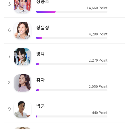
장송호
5
14,660
Point
장윤정
6
4,280
Point
영탁
7
2,270
Point
홍자
8
2,050
Point
박군
9
440
Point