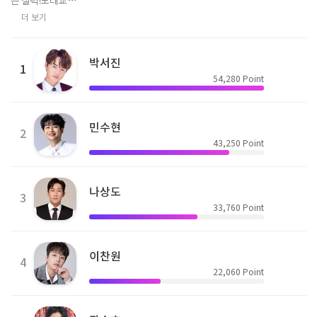
는 실력!노래교…
더 보기
박서진
1
54,280
Point
민수현
2
43,250
Point
나상도
3
33,760
Point
이찬원
4
22,060
Point