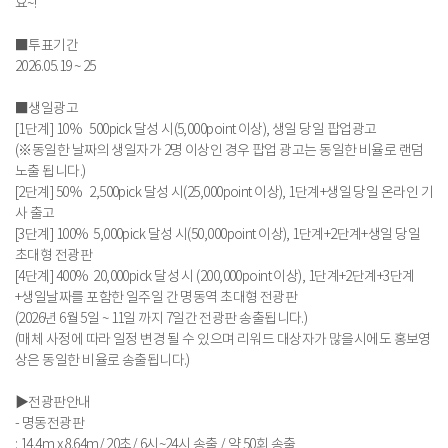
요~!
■투표기간
2026.05.19 ~ 25
■생일광고
[1단계] 10% 500pick 달성 시(5,000point 이상), 생일 당일 팝업광고
(※동일한 날짜의 생일자가 2명 이상인 경우 팝업 광고는 동일한 비율로 랜덤
노출 됩니다.)
[2단계] 50% 2,500pick 달성 시(25,000point 이상), 1단계+생일 당일 온라인 기
사 출고
[3단계] 100% 5,000pick 달성 시(50,000point 이상), 1단계+2단계+생일 당일
초대형 전광판
[4단계] 400% 20,000pick 달성 시 (200,000point 이상), 1단계+2단계+3단계
+생일날짜를 포함한 일주일 간 명동역 초대형 전광판
(2026년 6월 5일 ~ 11일 까지 7일간 전광판 송출됩니다.)
(매체 사정에 따라 일정 변경 될 수 있으며 리워드 대상자가 많을시에도 홍보영
상은 동일한 비율로 송출됩니다.)
▶전광판안내
- 명동전광판
: 14.4m x 8.64m/ 20초/ 6시~24시 송출 / 약 50회 송출