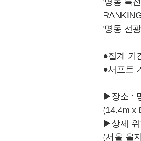
'명동 특전
RANKIN
'명동 전광
●집계 기간:
●서포트 기간
▶장소 :
(14.4m x
▶상세 위
(서울 을