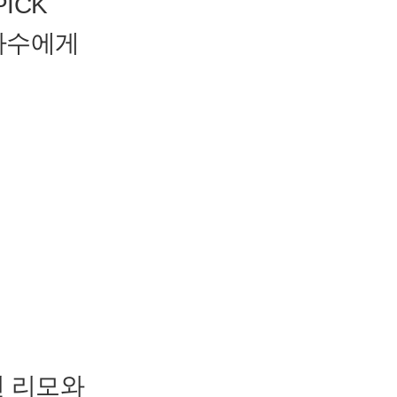
ICK
 가수에게
편 리모와