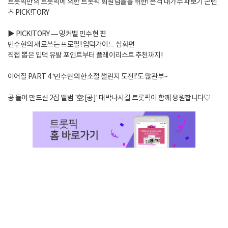
트롯픽만의 트롯픽에 의한 트롯픽 회원님들을 위한! 본격 내가수 파보기 콘텐
츠 PICK!TORY
▶ PICK!TORY — 밍커벨 민수현 편
민수현의 새로쓰는 프로필! 입덕가이드 심화편
직접 뽑은 입덕 유발 포인트부터 플레이리스트 추천까지!
이어질 PART 4 ‘민수현의 한소절 챌린지 도전!'도 많관부~
공 들여 만드신 2집 앨범 '空:[공]' 대박나시길 트롯픽이 함께 응원합니다♡