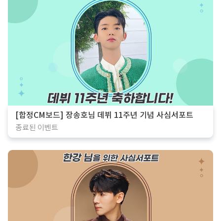
[합정CM보드] 장송호님 데뷔 11주년 기념 사심서포트
종료된 이벤트