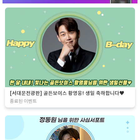
[서대문전광판] 골든보이스 황영웅! 생일 축하합니다♥
종료된 이벤트