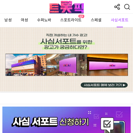
남성
여성
수퍼노바
스포트라이트
스페셜
사심서포트